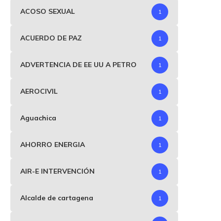
ACOSO SEXUAL
1
Limitan alocuciones del
Consejo de Estado dejó 
ACUERDO DE PAZ
1
presidente Petro: solo
firme elección de...
deberán ser...
agosto 21, 2025
octubre 9, 2025
ADVERTENCIA DE EE UU A PETRO
1
AEROCIVIL
1
Aguachica
1
AHORRO ENERGIA
1
AIR-E INTERVENCIÓN
1
Alcalde de cartagena
1