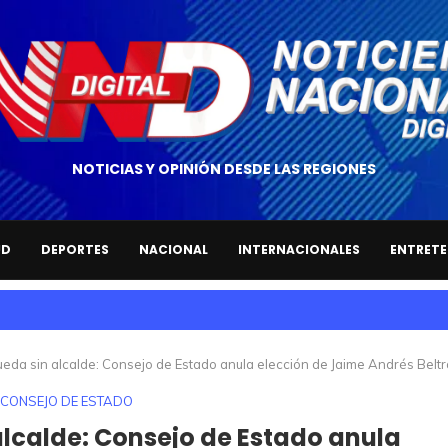
NOTICIAS Y OPINIÓN DESDE LAS REGIONES
UD
DEPORTES
NACIONAL
INTERNACIONALES
ENTRETE
da sin alcalde: Consejo de Estado anula elección de Jaime Andrés Belt
CONSEJO DE ESTADO
calde: Consejo de Estado anula