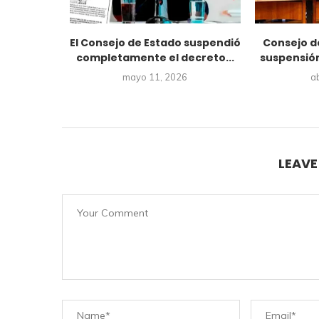
 deberá
El Consejo de Estado suspendió
Consejo d
ones sobre
completamente el decreto...
suspensión
...
mayo 11, 2026
ab
24
LEAV