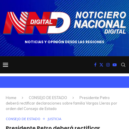
NOTICIAS Y OPINIÓN DESDE LAS REGIONES
Home
CONSEJO DE ESTADO
Presidente Petro
deberá rectificar declaraciones sobre familia Vargas Lleras por
orden del Consejo de Estado
CONSEJO DE ESTADO
JUSTICIA
Presidente Petro deberá rectificar