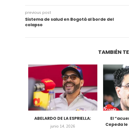
previous post
Sistema de salud en Bogotá al borde del
colapso
TAMBIÉN TE
 redefine
ABELARDO DE LA ESPRIELLA:
El “acue
cial y
Cepeda le 
junio 14, 2026