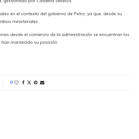
a, gestionado por Catalina Velasco.
les en el contexto del gobierno de Petro, ya que, desde su
mbios ministeriales.
iones desde el comienzo de la administración se encuentran los
es han mantenido su posición.
0