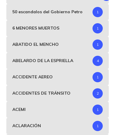
50 escandalos del Gobierno Petro
1
6 MENORES MUERTOS
1
ABATIDO EL MENCHO
1
ABELARDO DE LA ESPRIELLA
4
Colombia Justa Libres 
participará en consult
ACCIDENTE AEREO
1
presidenciales
diciembre 20, 2025
ACCIDENTES DE TRÁNSITO
2
ACEMI
1
ROGRAMA – SENADORA MARÍA
ACLARACIÓN
1
ANGÉLICA GUERRA Elecciones