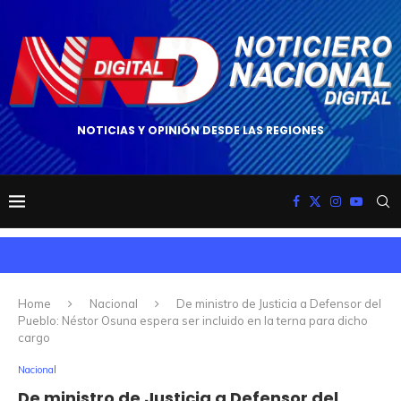
NOTICIAS Y OPINIÓN DESDE LAS REGIONES
Home
Nacional
De ministro de Justicia a Defensor del
Pueblo: Néstor Osuna espera ser incluido en la terna para dicho
cargo
Nacional
De ministro de Justicia a Defensor del