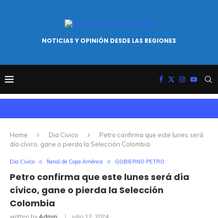
NOTICIAS Y OPINIÓN DESDE LAS REGIONES
Home
Dia Civico
Petro confirma que este lunes será
día cívico, gane o pierda la Selección Colombia
Dia Civico
fianal de Copa América
GOBIERNO PETRO
Petro confirma que este lunes será día
cívico, gane o pierda la Selección
Colombia
written by
Admin
julio 12, 2024