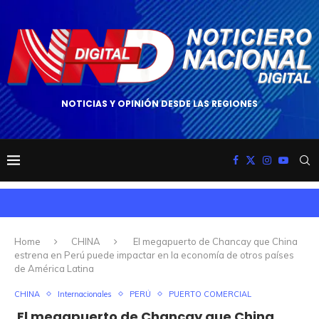
NOTICIAS Y OPINIÓN DESDE LAS REGIONES
Home
CHINA
El megapuerto de Chancay que China
estrena en Perú puede impactar en la economía de otros países
de América Latina
CHINA
Internacionales
PERÚ
PUERTO COMERCIAL
El megapuerto de Chancay que China