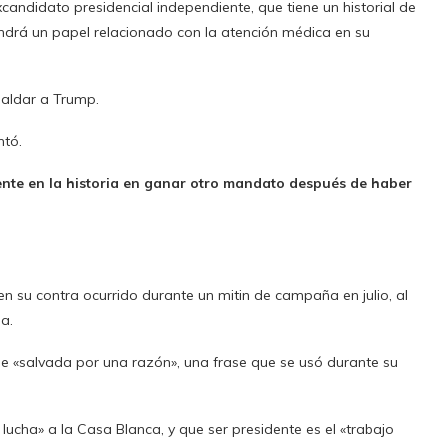
excandidato presidencial independiente, que tiene un historial de
endrá un papel relacionado con la atención médica en su
paldar a Trump.
ntó.
ente en la historia en ganar otro mandato después de haber
n su contra ocurrido durante un mitin de campaña en julio, al
a.
fue «salvada por una razón», una frase que se usó durante su
ucha» a la Casa Blanca, y que ser presidente es el «trabajo