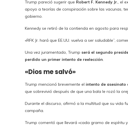
Trump pareció sugerir que
Robert F. Kennedy Jr.
, el 
apoyo a teorías de conspiración sobre las vacunas, t
gobierno.
Kennedy se retiró de la contienda en agosto para res
«RFK Jr. hará que EE.UU. vuelva a ser saludable”, come
Una vez juramentado, Trump
será el segundo presid
perdido un primer intento de reelección
.
«Dios me salvó»
Trump mencionó brevemente el
intento de asesinato
e
que sobrevivió después de que una bala le rozó la orej
Durante el discurso, afirmó a la multitud que su vida 
campaña.
Trump comentó que llevará «cada gramo de espíritu y l