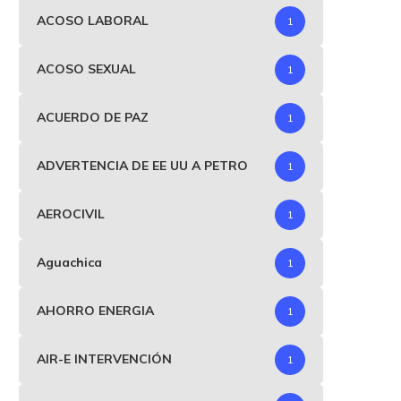
Gustavo Petro lanzó dura
Clan del Golfo estaría us
ACOSO LABORAL
1
advertencia a comandantes
migrantes para enviar..
de...
diciembre 6, 2023
ACOSO SEXUAL
1
enero 31, 2024
ACUERDO DE PAZ
1
ADVERTENCIA DE EE UU A PETRO
1
AEROCIVIL
1
Aguachica
1
AHORRO ENERGIA
1
AIR-E INTERVENCIÓN
1