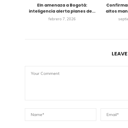
ría usando
Eln amenaza a Bogotá:
Confirma
viar...
inteligencia alerta planes de...
altos mand
023
febrero 7, 2026
septi
LEAV