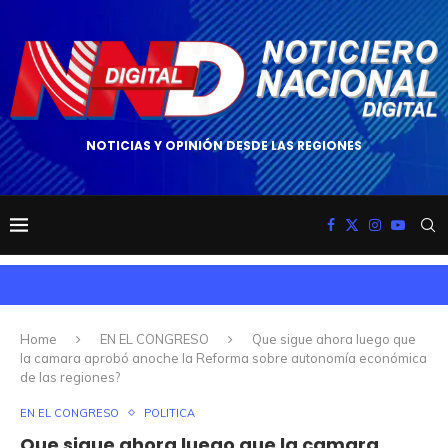
NOTICIAS Y OPINIÓN DESDE LAS REGIONES
Home
EN EL CONGRESO
Que sigue ahora luego que
la camara aprobó anoche la Reforma sobre autonomía económica
de las regiones?
EN EL CONGRESO
POLITICA
Que sigue ahora luego que la camara