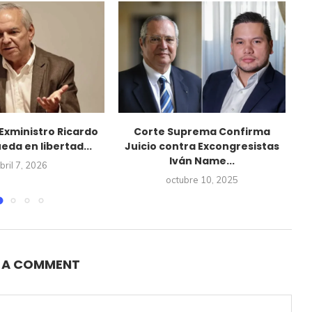
 Exministro Ricardo
Corte Suprema Confirma
10
ueda en libertad...
Juicio contra Excongresistas
d
Iván Name...
bril 7, 2026
octubre 10, 2025
E A COMMENT