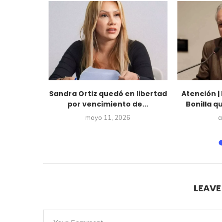
lombiano
Sandra Ortiz quedó en libertad
Atención |
ez fue
por vencimiento de...
Bonilla q
..
mayo 11, 2026
a
5
LEAV