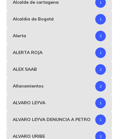
Alcalde de cartagena
1
Alcaldia de Bogotá
1
Alerta
2
ALERTA ROJA
1
.839 menores de edad siguen
Álvaro Uribe renuncia a 
esaparecidos,donde están?
prescripción en su...
ALEX SAAB
2
septiembre 7, 2025
agosto 25, 2025
Allanamientos
2
ALVARO LEYVA
1
ALVARO LEYVA DENUNCIA A PETRO
1
ALVARO URIBE
2