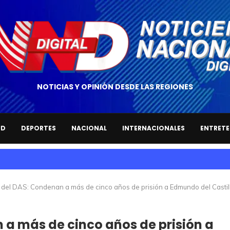
NOTICIAS Y OPINIÓN DESDE LAS REGIONES
UD
DEPORTES
NACIONAL
INTERNACIONALES
ENTRETE
del DAS: Condenan a más de cinco años de prisión a Edmundo del Castil
a más de cinco años de prisión a