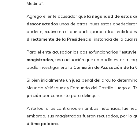
Medina”.
Agregó el ente acusador que la
ilegalidad de estas 
desconectado
s unos de otros, pues estos obedecieron
poder ejecutivo en el que participaron otras entidades
directamente de la Presidencia,
instancia de la cual r
Para el ente acusador los dos exfuncionarios
“estuvie
magistrados,
una actuación que no podía estar a carg
podía investigar era la
Comisión de Acusación de la
Si bien inicialmente un juez penal del circuito determinó
Mauricio Velásquez y Edmundo del Castillo, luego el
T
prisión
por concierto para delinquir.
Ante los fallos contrarios en ambas instancias, fue ne
embargo, sus magistrados fueron recusados, por lo q
última palabra.