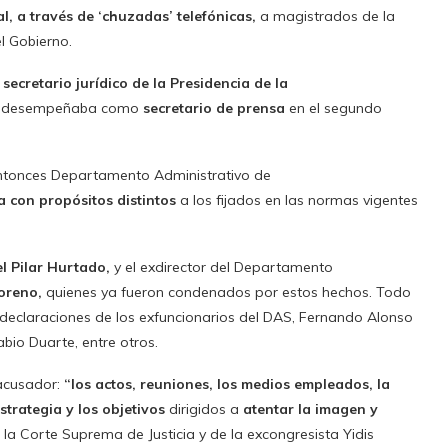
al, a través de ‘chuzadas’ telefónicas,
a magistrados de la
l Gobierno.
s
secretario jurídico de la Presidencia de la
se desempeñaba como
secretario de prensa
en el segundo
ntonces Departamento Administrativo de
ia con propósitos distintos
a los fijados en las normas vigentes
l Pilar Hurtado,
y el exdirector del Departamento
oreno,
quienes ya fueron condenados por estos hechos. Todo
 declaraciones de los exfuncionarios del DAS, Fernando Alonso
abio Duarte, entre otros.
acusador:
“los actos, reuniones, los medios empleados, la
estrategia y los objetivos
dirigidos a
atentar la imagen y
e la Corte Suprema de Justicia y de la excongresista Yidis