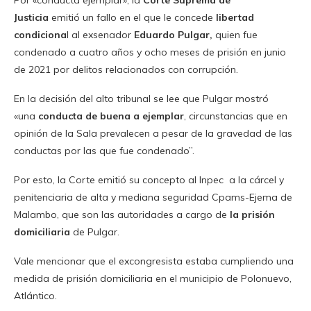
Por «conducta ejemplar», la
Corte Suprema de
Justicia
emitió un fallo en el que le concede
libertad
condiciona
l al exsenador
Eduardo Pulgar,
quien fue
condenado a cuatro años y ocho meses de prisión en junio
de 2021 por delitos relacionados con corrupción.
En la decisión del alto tribunal se lee que Pulgar mostró
«una
conducta de buena a ejemplar
, circunstancias que en
opinión de la Sala prevalecen a pesar de la gravedad de las
conductas por las que fue condenado”.
Por esto, la Corte emitió su concepto al Inpec a la cárcel y
penitenciaria de alta y mediana seguridad Cpams-Ejema de
Malambo, que son las autoridades a cargo de
la prisión
domiciliaria
de Pulgar.
Vale mencionar que el excongresista estaba cumpliendo una
medida de prisión domiciliaria en el municipio de Polonuevo,
Atlántico.