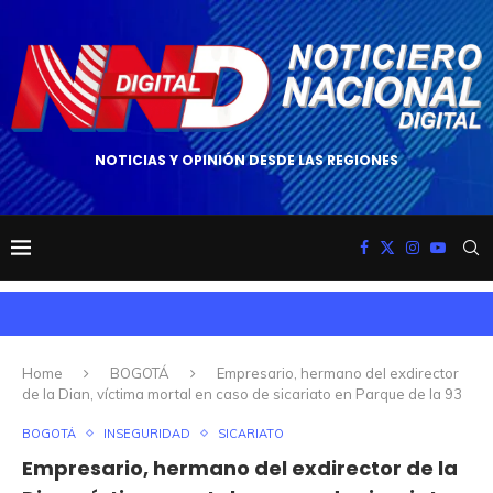
NOTICIAS Y OPINIÓN DESDE LAS REGIONES
Home
BOGOTÁ
Empresario, hermano del exdirector
de la Dian, víctima mortal en caso de sicariato en Parque de la 93
BOGOTÁ
INSEGURIDAD
SICARIATO
Empresario, hermano del exdirector de la