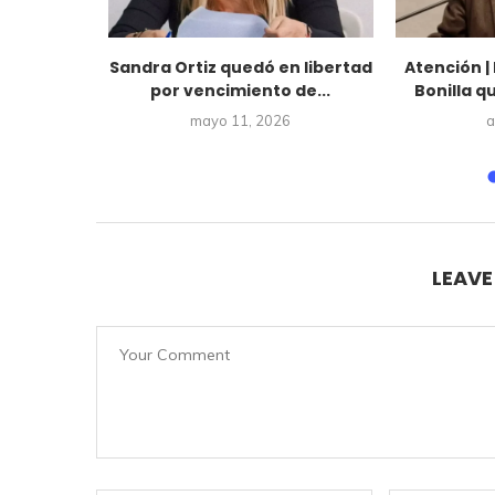
lombiano
Sandra Ortiz quedó en libertad
Atención |
ez fue
por vencimiento de...
Bonilla q
..
mayo 11, 2026
a
5
LEAV