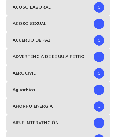
ACOSO LABORAL
1
.839 menores de edad siguen
Álvaro Uribe renuncia a 
ACOSO SEXUAL
1
esaparecidos,donde están?
prescripción en su...
septiembre 7, 2025
agosto 25, 2025
ACUERDO DE PAZ
1
ADVERTENCIA DE EE UU A PETRO
1
AEROCIVIL
1
Aguachica
1
AHORRO ENERGIA
1
AIR-E INTERVENCIÓN
1