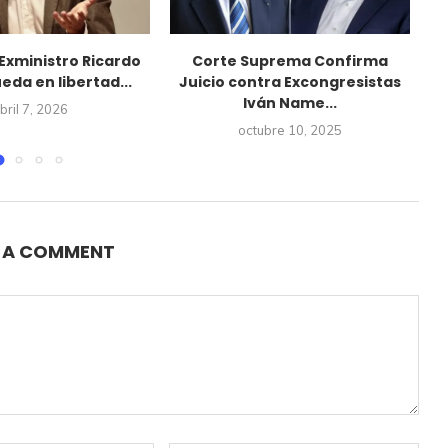
 Exministro Ricardo
Corte Suprema Confirma
10
ueda en libertad...
Juicio contra Excongresistas
d
Iván Name...
bril 7, 2026
octubre 10, 2025
E A COMMENT