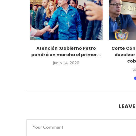
ar la
Atención :Gobierno Petro
Corte Con
o responde
pondrá en marcha el primer...
devolver
cob
junio 14, 2026
5
ab
LEAV