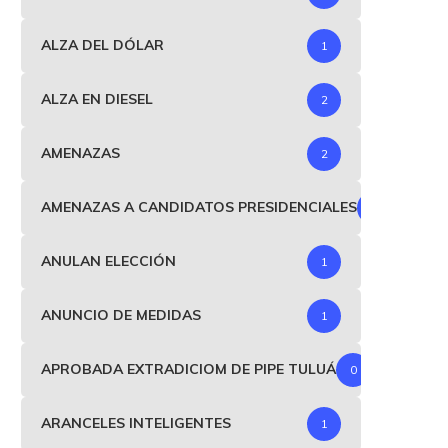
ALZA DEL DÓLAR
1
ALZA EN DIESEL
2
AMENAZAS
2
etro busca $16 billones con la
Gobierno retira
emergencia económica:...
reconocimiento de
negociador de paz a...
AMENAZAS A CANDIDATOS PRESIDENCIALES
diciembre 20, 2025
1
octubre 9, 2025
ANULAN ELECCIÓN
1
ANUNCIO DE MEDIDAS
1
APROBADA EXTRADICIOM DE PIPE TULUÁ
0
ARANCELES INTELIGENTES
1