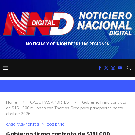
NOTICIAS Y OPINIÓN DESDE LAS REGIONES
Home
CASO PASAPORTES
Gobierno firma contrato
de $161.000 millones con Thomas Greg para pasaportes hasta
abril de 2026
CASO PASAPORTES
GOBIERNO
Gobierno firma contrato de $161.000