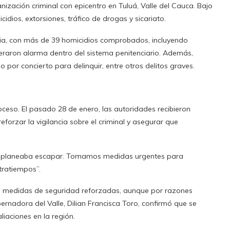
nización criminal con epicentro en Tuluá, Valle del Cauca. Bajo
idios, extorsiones, tráfico de drogas y sicariato.
ia, con más de 39 homicidios comprobados, incluyendo
eraron alarma dentro del sistema penitenciario. Además,
 por concierto para delinquir, entre otros delitos graves.
roceso. El pasado 28 de enero, las autoridades recibieron
reforzar la vigilancia sobre el criminal y asegurar que
uluá planeaba escapar. Tomamos medidas urgentes para
ntratiempos”.
on medidas de seguridad reforzadas, aunque por razones
bernadora del Valle, Dilian Francisca Toro, confirmó que se
iaciones en la región.