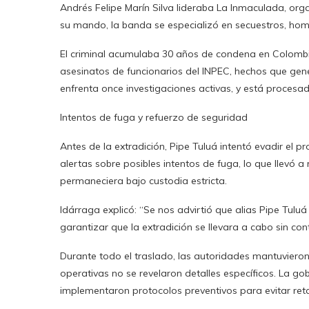
Andrés Felipe Marín Silva lideraba La Inmaculada, orga
su mando, la banda se especializó en secuestros, homic
El criminal acumulaba 30 años de condena en Colomb
asesinatos de funcionarios del INPEC, hechos que gen
enfrenta once investigaciones activas, y está procesado
Intentos de fuga y refuerzo de seguridad
Antes de la extradición, Pipe Tuluá intentó evadir el p
alertas sobre posibles intentos de fuga, lo que llevó a 
permaneciera bajo custodia estricta.
Idárraga explicó: “Se nos advirtió que alias Pipe T
garantizar que la extradición se llevara a cabo sin co
Durante todo el traslado, las autoridades mantuvier
operativas no se revelaron detalles específicos. La go
implementaron protocolos preventivos para evitar retal