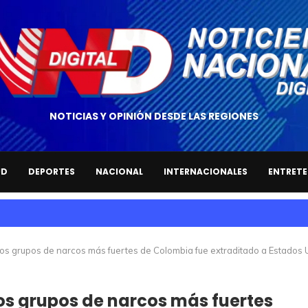
NOTICIAS Y OPINIÓN DESDE LAS REGIONES
UD
DEPORTES
NACIONAL
INTERNACIONALES
ENTRETE
de los grupos de narcos más fuertes de Colombia fue extraditado a Estado
 los grupos de narcos más fuertes