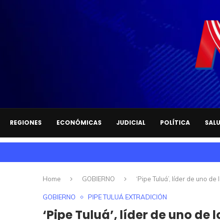
REGIONES
ECONÓMICAS
JUDICIAL
POLÍTICA
SAL
Home
GOBIERNO
‘Pipe Tuluá’, líder de uno 
GOBIERNO
PIPE TULUÁ EXTRADICIÓN
‘Pipe Tuluá’, líder de uno de