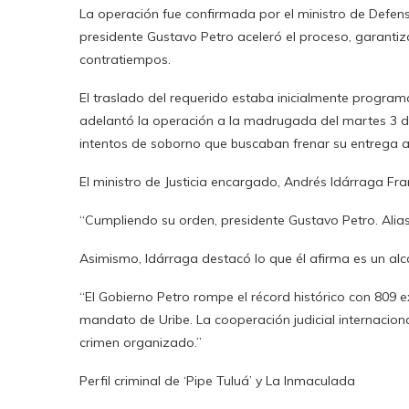
La operación fue confirmada por el ministro de Defens
presidente Gustavo Petro aceleró el proceso, garantiza
contratiempos.
El traslado del requerido estaba inicialmente programa
adelantó la operación a la madrugada del martes 3 d
intentos de soborno que buscaban frenar su entrega a
El ministro de Justicia encargado, Andrés Idárraga Fran
“Cumpliendo su orden, presidente Gustavo Petro. Alias 
Asimismo, Idárraga destacó lo que él afirma es un alc
“El Gobierno Petro rompe el récord histórico con 809
mandato de Uribe. La cooperación judicial internacional 
crimen organizado.”
Perfil criminal de ‘Pipe Tuluá’ y La Inmaculada