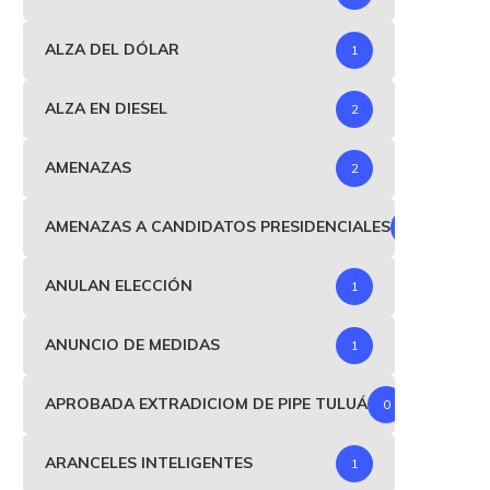
ALZA DEL DÓLAR
1
ALZA EN DIESEL
2
AMENAZAS
2
AMENAZAS A CANDIDATOS PRESIDENCIALES
1
ANULAN ELECCIÓN
1
ANUNCIO DE MEDIDAS
1
APROBADA EXTRADICIOM DE PIPE TULUÁ
0
an Fernando Cristo, ministro
Atención: CNE aplazó vota
del Interior, renunció a...
de formulación de cargos
ARANCELES INTELIGENTES
1
febrero 10, 2025
septiembre 16, 2024