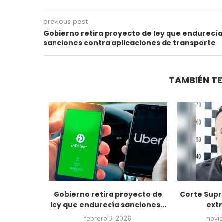
previous post
Gobierno retira proyecto de ley que endurecí
sanciones contra aplicaciones de transporte
TAMBIÉN TE
ado y
Gobierno retira proyecto de
Corte Supr
dean al
ley que endurecía sanciones...
extr
.
febrero 3, 2026
novi