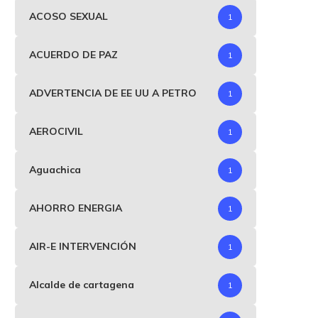
noviembre 16, 2024
septiembre 3, 2025
ACOSO SEXUAL
1
ACUERDO DE PAZ
1
ADVERTENCIA DE EE UU A PETRO
1
AEROCIVIL
1
Aguachica
1
AHORRO ENERGIA
1
AIR-E INTERVENCIÓN
1
Alcalde de cartagena
1