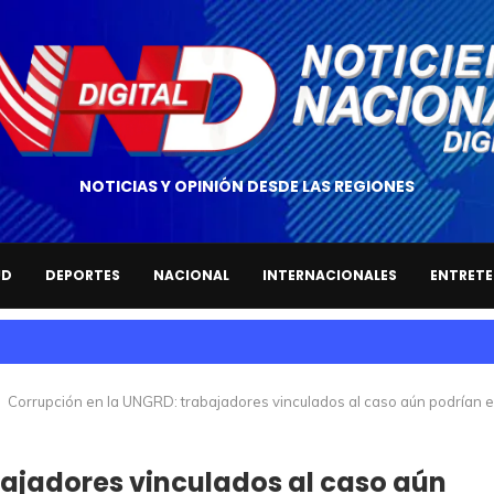
NOTICIAS Y OPINIÓN DESDE LAS REGIONES
UD
DEPORTES
NACIONAL
INTERNACIONALES
ENTRETE
Corrupción en la UNGRD: trabajadores vinculados al caso aún podrían es
bajadores vinculados al caso aún