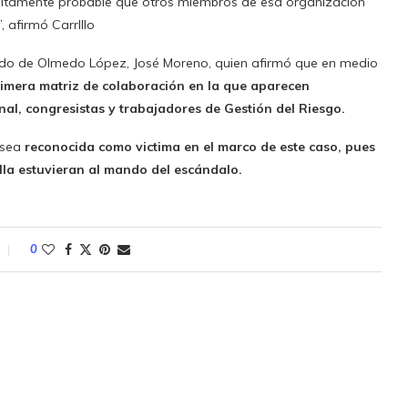
 altamente probable que otros miembros de esa organización
, afirmó CarrIllo
ado de Olmedo López, José Moreno, quien afirmó que en medio
rimera matriz de colaboración en la que aparecen
al, congresistas y trabajadores de Gestión del Riesgo.
 sea
reconocida como victima en el marco de este caso, pues
illa estuvieran al mando del escándalo.
0