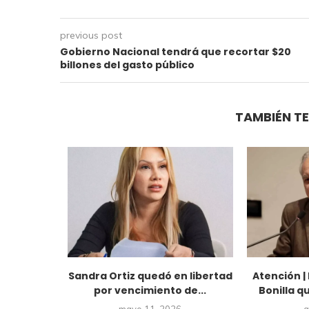
previous post
Gobierno Nacional tendrá que recortar $20
billones del gasto público
TAMBIÉN TE
iesa haber
Sandra Ortiz quedó en libertad
Atención |
rno de
por vencimiento de...
Bonilla q