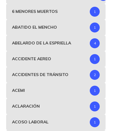
6 MENORES MUERTOS
1
ABATIDO EL MENCHO
1
ABELARDO DE LA ESPRIELLA
4
ACCIDENTE AEREO
1
ACCIDENTES DE TRÁNSITO
2
ACEMI
1
ACLARACIÓN
1
Olmedo López declarará
Fiscalía citó a imputació
ACOSO LABORAL
1
contra el senador Carlos
cargos a Sandra...
Trujillo...