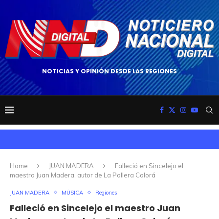
NOTICIAS Y OPINIÓN DESDE LAS REGIONES
Home
JUAN MADERA
Falleció en Sincelejo el
maestro Juan Madera, autor de La Pollera Colorá
JUAN MADERA
MÚSICA
Regiones
Falleció en Sincelejo el maestro Juan